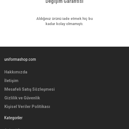
Değişim Garantisi
Aldığınız ürünü iade etmek hiç bu
kadar kolay olmamıştı.
uniformashop.com
Hakkımızda
İletişim
Mesafeli Satış Sözleşmesi
Gizlilik ve Güvenlik
Kişisel Veriler Politikası
Kategoriler