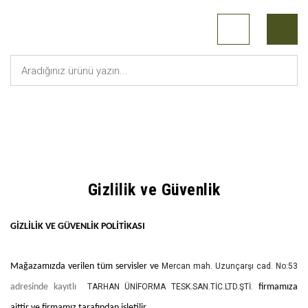
Anasayfa
Sayfalar
Gizlilik ve Güvenlik
Gizlilik ve Güvenlik
GİZLİLİK VE GÜVENLİK POLİTİKASI
Mağazamızda verilen tüm servisler ve
Mercan mah. Uzunçarşı cad. No:53
adresinde kayıtlı
TARHAN ÜNİFORMA TESK.SAN.TİC.LTD.ŞTİ.
firmamıza
aittir ve firmamız tarafından işletilir.