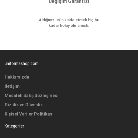
Değişim Garantisi
Aldığınız ürünü iade etmek hiç bu
kadar kolay olmamıştı.
uniformashop.com
Hakkımızda
İletişim
Mesafeli Satış Sözleşmesi
Gizlilik ve Güvenlik
Kişisel Veriler Politikası
Kategoriler