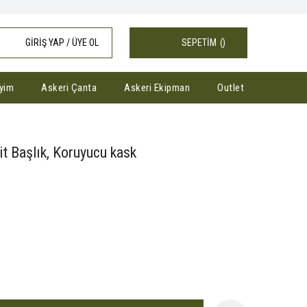
GİRİŞ YAP / ÜYE OL
SEPETİM
(
)
yim
Askeri Çanta
Askeri Ekipman
Outlet
t Başlık, Koruyucu kask