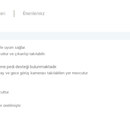
eri
Önerileriniz
ile uyum sağlar.
r ve çıkarılıp takılabilir.
ene pedi desteği bulunmaktadır.
 ray ve gece görüş kamerası takılabilen yer mevcutur.
uttur.
 üretilmiştir.
konularda yetersiz gördüğünüz noktaları öneri formunu kullanarak tarafımıza ilete