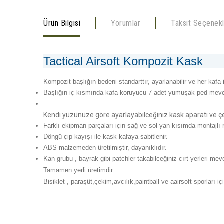
Ürün Bilgisi
Yorumlar
Taksit Seçenekl
Tactical Airsoft Kompozit Kask
Kompozit başlığın bedeni standarttır, ayarlanabilir ve her kafa 
Başlığın iç kısmında kafa koruyucu 7 adet yumuşak ped mevcuttu
Kendi yüzünüze göre ayarlayabilceğiniz kask aparatı ve ç
Farklı ekipman parçaları için sağ ve sol yan kısımda montajlı
Döngü çip kayışı ile kask kafaya sabitlenir.
ABS malzemeden üretilmiştir, dayanıklıdır.
Kan grubu , bayrak gibi patchler takabilceğiniz cırt yerleri mevc
Tamamen yerli üretimdir.
Bisiklet , paraşüt,çekim,avcılık,paintball ve aairsoft sporları için
Bu ürünün fiyat bilgisi, resim, ürün açıklamalarında ve diğer 