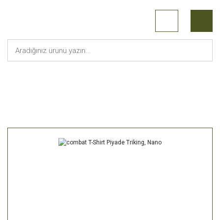
Anasayfa
Askeri Giyim
combat T-Shirt Piyade Triking, Nano