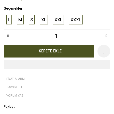
Seçenekler
L
M
S
XL
XXL
XXXL
SEPETE EKLE
FİYAT ALARMI
TAVSİYE ET
YORUM YAZ
Paylaş :