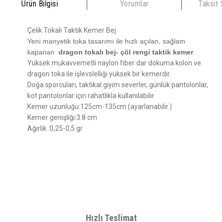
Ürün Bilgisi
Yorumlar
Taksit
Çelik Tokalı Taktik Kemer Bej
Yeni manyetik toka tasarımı ile hızlı açılan, sağlam
kapanan
dragon tokalı bej- çöl rengi taktik kemer
.
Yüksek mukavvemetli naylon fiber dar dokuma kolon ve
dragon toka ile işlevslelliği yüksek bir kemerdir.
Doğa sporcuları, taktikal giyim severler, günlük pantolonlar,
kot pantolonlar için rahatlıkla kullanılabilir.
Kemer uzunluğu:125cm-135cm (ayarlanabilir.)
Kemer genişliği:3.8 cm
Ağırlık :0,25-0,5 gr
Bu ürünün fiyat bilgisi, resim, ürün açıklamalarında ve diğer
konularda yetersiz gördüğünüz noktaları öneri formunu kullanarak
Bu ürüne ilk yorumu siz yapın!
tarafımıza iletebilirsiniz.
Görüş ve önerileriniz için teşekkür ederiz.
Hızlı Teslimat
Yorum Yaz