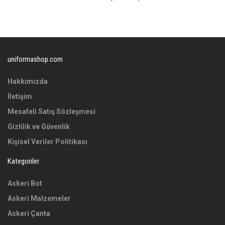
uniformashop.com
Hakkımızda
İletişim
Mesafeli Satış Sözleşmesi
Gizlilik ve Güvenlik
Kişisel Veriler Politikası
Kategoriler
Askeri Bot
Askeri Malzemeler
Askeri Çanta