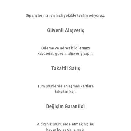
Ürün resmi kalitesiz, bozuk veya görüntülenemiyor.
Siparişlerinizi en hızlı şekilde teslim ediyoruz.
Ürün açıklamasında eksik bilgiler bulunuyor.
Ürün bilgilerinde hatalar bulunuyor.
Güvenli Alışveriş
Ürün fiyatı diğer sitelerden daha pahalı.
Bu ürüne benzer farklı alternatifler olmalı.
Ödeme ve adres bilgilerinizi
kaydedin, güvenli alışveriş yapın.
Taksitli Satış
Gönder
Tüm ürünlerde anlaşmalı kartlara
taksit imkanı
Değişim Garantisi
Aldığınız ürünü iade etmek hiç bu
kadar kolay olmamıştı.