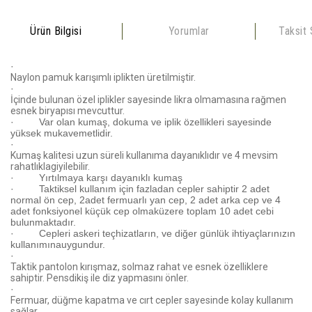
Ürün Bilgisi
Yorumlar
Taksit
·
Naylon pamuk karışımlı iplikten üretilmiştir.
·
İçinde bulunan özel iplikler sayesinde likra olmamasına rağmen
esnek biryapısı mevcuttur.
·
Var olan kumaş, dokuma ve iplik özellikleri sayesinde
yüksek mukavemetlidir.
·
Kumaş kalitesi uzun süreli kullanıma dayanıklıdır ve 4 mevsim
rahatlıklagiyilebilir.
·
Yırtılmaya karşı dayanıklı kumaş
·
Taktiksel kullanım için fazladan cepler sahiptir 2 adet
normal ön cep, 2adet fermuarlı yan cep, 2 adet arka cep ve 4
adet fonksiyonel küçük cep olmaküzere toplam 10 adet cebi
bulunmaktadır.
·
Cepleri askeri teçhizatların, ve diğer günlük ihtiyaçlarınızın
kullanımınauygundur.
·
Taktik pantolon kırışmaz, solmaz rahat ve esnek özelliklere
sahiptir. Pensdikiş ile diz yapmasını önler.
·
Fermuar, düğme kapatma ve cırt cepler sayesinde kolay kullanım
sağlar.