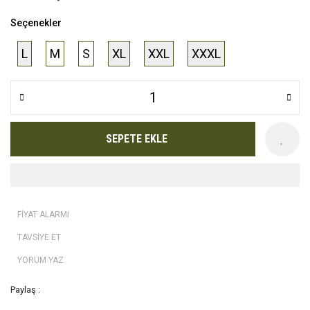
Seçenekler
L
M
S
XL
XXL
XXXL
SEPETE EKLE
FİYAT ALARMI
TAVSİYE ET
YORUM YAZ
Paylaş :