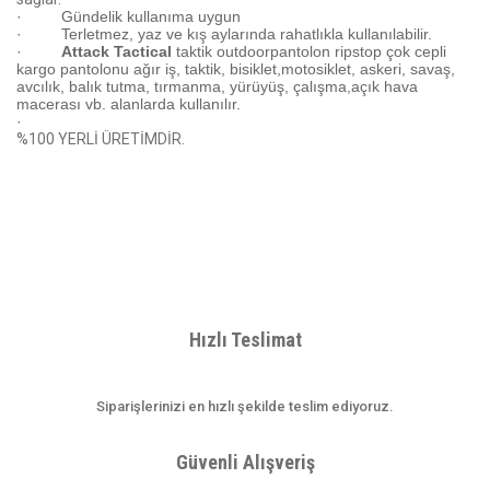
·
Gündelik kullanıma uygun
·
Terletmez, yaz ve kış aylarında rahatlıkla kullanılabilir.
·
Attack Tactical
taktik outdoorpantolon ripstop çok cepli
kargo pantolonu ağır iş, taktik, bisiklet,motosiklet, askeri, savaş,
avcılık, balık tutma, tırmanma, yürüyüş, çalışma,açık hava
macerası vb. alanlarda kullanılır.
·
%100 YERLİ ÜRETİMDİR.
Bu ürünün fiyat bilgisi, resim, ürün açıklamalarında ve diğer
konularda yetersiz gördüğünüz noktaları öneri formunu kullanarak
Bu ürüne ilk yorumu siz yapın!
tarafımıza iletebilirsiniz.
Görüş ve önerileriniz için teşekkür ederiz.
Hızlı Teslimat
Yorum Yaz
Ürün resmi kalitesiz, bozuk veya görüntülenemiyor.
Siparişlerinizi en hızlı şekilde teslim ediyoruz.
Ürün açıklamasında eksik bilgiler bulunuyor.
Ürün bilgilerinde hatalar bulunuyor.
Güvenli Alışveriş
Ürün fiyatı diğer sitelerden daha pahalı.