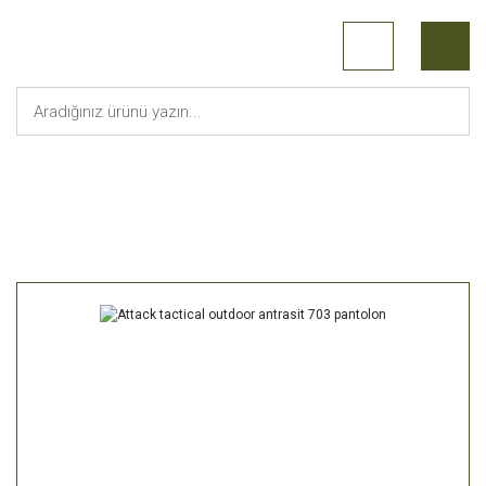
Anasayfa
Askeri Giyim
Attack tactical outdoor antrasit 703 pantolon