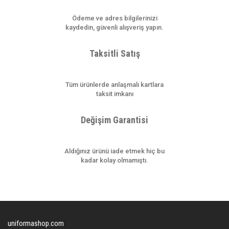
Bu ürüne benzer farklı alternatifler olmalı.
Ödeme ve adres bilgilerinizi
kaydedin, güvenli alışveriş yapın.
Taksitli Satış
Gönder
Tüm ürünlerde anlaşmalı kartlara
taksit imkanı
Değişim Garantisi
Aldığınız ürünü iade etmek hiç bu
kadar kolay olmamıştı.
uniformashop.com