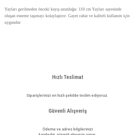
Yayları gerilmeden önceki kayış uzunluğu: 110 cm Yayları sayesinde
oluşan esneme taşımayı kolaylaştırır. Gayet rahat ve kaliteli kullanım için
uygundur
Bu ürünün fiyat bilgisi, resim, ürün açıklamalarında ve diğer
konularda yetersiz gördüğünüz noktaları öneri formunu kullanarak
Bu ürüne ilk yorumu siz yapın!
tarafımıza iletebilirsiniz.
Görüş ve önerileriniz için teşekkür ederiz.
Hızlı Teslimat
Yorum Yaz
Ürün resmi kalitesiz, bozuk veya görüntülenemiyor.
Siparişlerinizi en hızlı şekilde teslim ediyoruz.
Ürün açıklamasında eksik bilgiler bulunuyor.
Ürün bilgilerinde hatalar bulunuyor.
Güvenli Alışveriş
Ürün fiyatı diğer sitelerden daha pahalı.
Bu ürüne benzer farklı alternatifler olmalı.
Ödeme ve adres bilgilerinizi
kaydedin, güvenli alışveriş yapın.