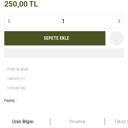
250,00 TL
SEPETE EKLE
FİYAT ALARMI
TAVSİYE ET
YORUM YAZ
Paylaş :
Ürün Bilgisi
Yorumlar
Taksit