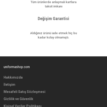
Gönder
Tüm ürünlerde anlaşmalı kartlara
taksit imkanı
Değişim Garantisi
Aldığınız ürünü iade etmek hiç bu
kadar kolay olmamıştı.
uniformashop.com
Hakkımızda
İletişim
Mesafeli Satış Sözleşmesi
Gizlilik ve Güvenlik
Kişisel Veriler Politikası