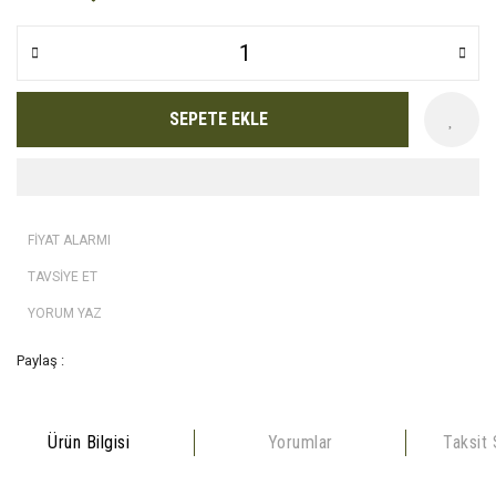
SEPETE EKLE
FİYAT ALARMI
TAVSİYE ET
YORUM YAZ
Paylaş :
Ürün Bilgisi
Yorumlar
Taksit