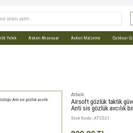
elik Yelek
Askeri Aksesuar
Askeri Malzeme
Outdoor Gi
zlük taktik güvenlik gözlüğü askeri taktik çekim gözl
Attack
Airsoft gözlük taktik gü
Anti sis gözlük avcılık bi
Stok Kodu
ATC521