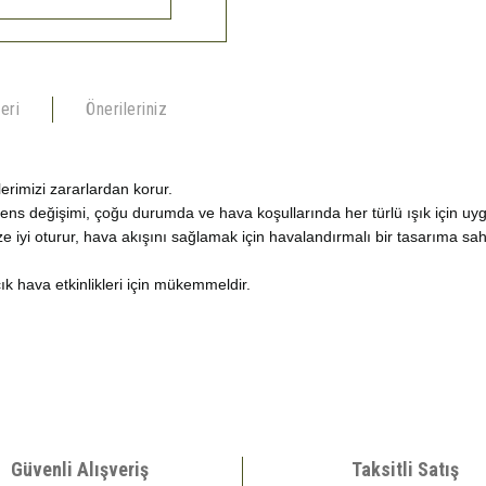
eri
Önerileriniz
rimizi zararlardan korur.
 lens değişimi, çoğu durumda ve hava koşullarında her türlü ışık için uy
iyi oturur, hava akışını sağlamak için havalandırmalı bir tasarıma sahi
. açık hava etkinlikleri için mükemmeldir.
konularda yetersiz gördüğünüz noktaları öneri formunu kullanarak tarafımıza ilete
Bu ürüne ilk yorumu siz yapın!
Güvenli Alışveriş
Taksitli Satış
Yorum Yaz