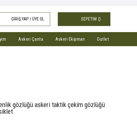
GİRİŞ YAP / ÜYE OL
SEPETİM
(
)
yim
Askeri Çanta
Askeri Ekipman
Outlet
üğü Anti sis gözlük avcılık bisiklet
venlik gözlüğü askeri taktik çekim gözlüğü
siklet