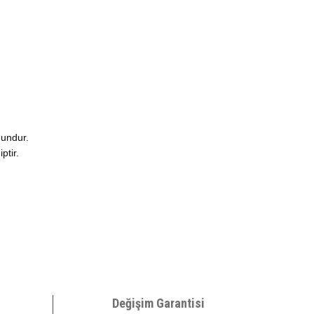
gundur.
ptir.
bilirsiniz.
Değişim Garantisi