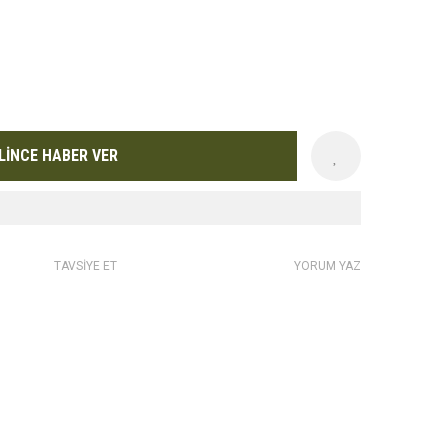
LİNCE HABER VER
TAVSİYE ET
YORUM YAZ