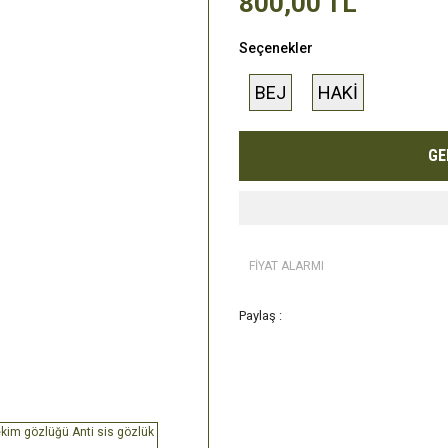
800,00 TL
Seçenekler
BEJ
HAKİ
GE
FİYAT ALARMI
Paylaş :