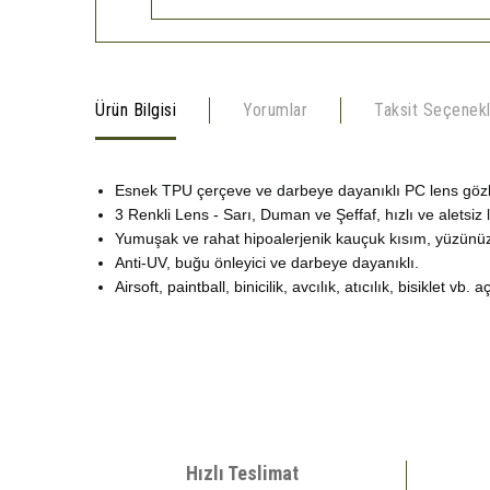
Ürün Bilgisi
Yorumlar
Taksit Seçenekl
Esnek TPU çerçeve ve darbeye dayanıklı PC lens gözle
3 Renkli Lens - Sarı, Duman ve Şeffaf, hızlı ve aletsiz
Yumuşak ve rahat hipoalerjenik kauçuk kısım, yüzünüze 
Anti-UV, buğu önleyici ve darbeye dayanıklı.
Airsoft, paintball, binicilik, avcılık, atıcılık, bisiklet vb
Bu ürünün fiyat bilgisi, resim, ürün açıklamalarında ve diğer 
Görüş ve önerileriniz için teşekkür ederiz.
Ürün resmi kalitesiz, bozuk veya görüntülenemiyor.
Hızlı Teslimat