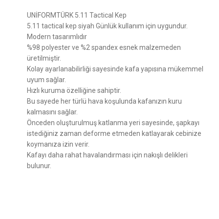
UNİFORMTÜRK 5.11 Tactical Kep
5.11 tactical kep siyah Günlük kullanım için uygundur.
Modern tasarımlıdır
%98 polyester ve %2 spandex esnek malzemeden
üretilmiştir.
Kolay ayarlanabilirliği sayesinde kafa yapısına mükemmel
uyum sağlar.
Hızlı kuruma özelliğine sahiptir.
Bu sayede her türlü hava koşulunda kafanızın kuru
kalmasını sağlar.
Önceden oluşturulmuş katlanma yeri sayesinde, şapkayı
istediğiniz zaman deforme etmeden katlayarak cebinize
koymanıza izin verir.
Kafayı daha rahat havalandırması için nakışlı delikleri
bulunur.
Bu ürünün fiyat bilgisi, resim, ürün açıklamalarında ve diğer