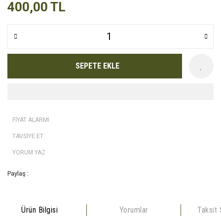
400,00 TL
SEPETE EKLE
FİYAT ALARMI
TAVSİYE ET
YORUM YAZ
Paylaş :
Ürün Bilgisi
Yorumlar
Taksit