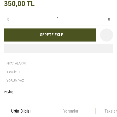
350,00 TL
SEPETE EKLE
FİYAT ALARMI
TAVSİYE ET
YORUM YAZ
Paylaş :
Ürün Bilgisi
Yorumlar
Taksit