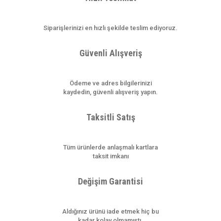
Yorum Yaz
Ürün resmi kalitesiz, bozuk veya görüntülenemiyor.
Siparişlerinizi en hızlı şekilde teslim ediyoruz.
Ürün açıklamasında eksik bilgiler bulunuyor.
Ürün bilgilerinde hatalar bulunuyor.
Güvenli Alışveriş
Ürün fiyatı diğer sitelerden daha pahalı.
Bu ürüne benzer farklı alternatifler olmalı.
Ödeme ve adres bilgilerinizi
kaydedin, güvenli alışveriş yapın.
Taksitli Satış
Gönder
Tüm ürünlerde anlaşmalı kartlara
taksit imkanı
Değişim Garantisi
Aldığınız ürünü iade etmek hiç bu
kadar kolay olmamıştı.