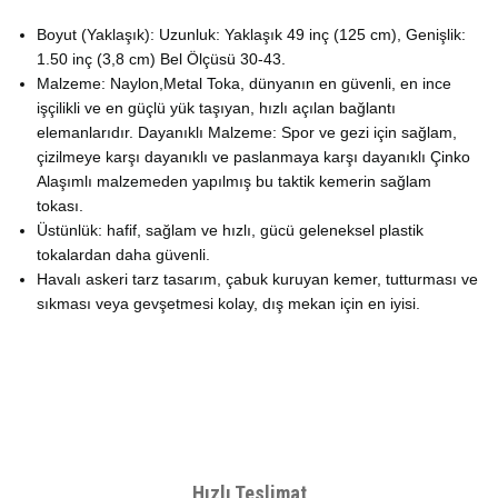
Boyut (Yaklaşık): Uzunluk: Yaklaşık 49 inç (125 cm), Genişlik:
1.50 inç (3,8 cm) Bel Ölçüsü 30-43.
Malzeme: Naylon,Metal Toka, dünyanın en güvenli, en ince
işçilikli ve en güçlü yük taşıyan, hızlı açılan bağlantı
elemanlarıdır. Dayanıklı Malzeme: Spor ve gezi için sağlam,
çizilmeye karşı dayanıklı ve paslanmaya karşı dayanıklı Çinko
Alaşımlı malzemeden yapılmış bu taktik kemerin sağlam
tokası.
Üstünlük: hafif, sağlam ve hızlı, gücü geleneksel plastik
tokalardan daha güvenli.
Havalı askeri tarz tasarım, çabuk kuruyan kemer, tutturması ve
sıkması veya gevşetmesi kolay, dış mekan için en iyisi.
Bu ürünün fiyat bilgisi, resim, ürün açıklamalarında ve diğer
konularda yetersiz gördüğünüz noktaları öneri formunu kullanarak
Bu ürüne ilk yorumu siz yapın!
tarafımıza iletebilirsiniz.
Görüş ve önerileriniz için teşekkür ederiz.
Hızlı Teslimat