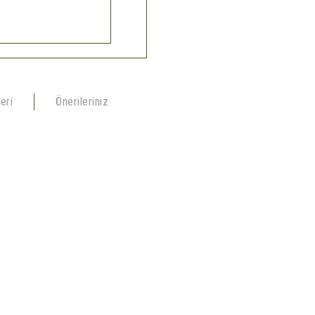
eri
Önerileriniz
ğu ayarlanabilir yapıdadır.
lmesini sağlayan modüler sisteme sahiptir.
a akışını maksimum seviyeye çıkartıp, terlemeyi