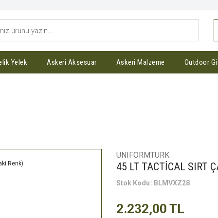
elik Yelek
Askeri Aksesuar
Askeri Malzeme
Outdoor Gi
TİCAL SIRT ÇANTASI (Haki Renk)
UNIFORMTURK
45 LT TACTİCAL SIRT Ç
Stok Kodu
BLMVXZ28
2.232,00 TL