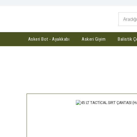
Askeri Bot - Ayakkabı
Askeri Giyim
Balistik Ç
Anasayfa
Askeri Malzeme
45 LT TAC