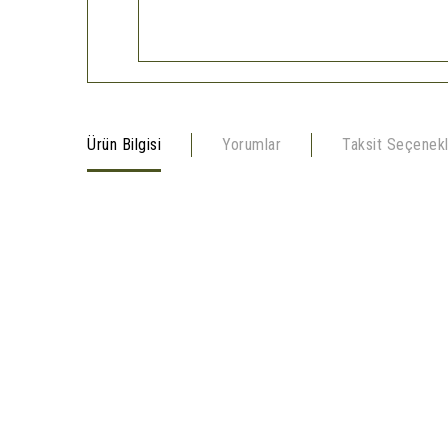
Ürün Bilgisi
Yorumlar
Taksit Seçenekl
45 LİTRE ASKERİ SIRT ÇANTASI(Haki Renk)
• Omuz askıları ergonomik şekilli, genişliği 5 cm ve uzunlu
• Omuz askılarında 2 adet D-halkası bulunur.
• Ön kısmına ve omuz askılarına fazladan ekipman takılabi
• Sırt kısmı ve omuz askılar fileli yapıdadır. Bu sayede hav
minimum seviyeye indirir