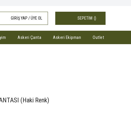
GİRİŞ YAP / ÜYE OL
SEPETİM
(
)
yim
Askeri Çanta
Askeri Ekipman
Outlet
ANTASI (Haki Renk)