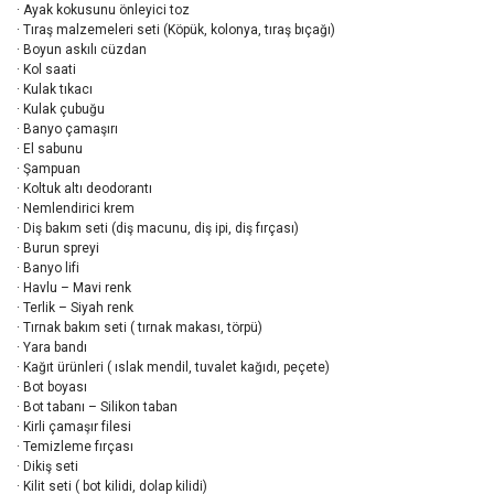
· Ayak kokusunu önleyici toz
· Tıraş malzemeleri seti (Köpük, kolonya, tıraş bıçağı)
· Boyun askılı cüzdan
· Kol saati
· Kulak tıkacı
· Kulak çubuğu
· Banyo çamaşırı
· El sabunu
· Şampuan
· Koltuk altı deodorantı
· Nemlendirici krem
· Diş bakım seti (diş macunu, diş ipi, diş fırçası)
· Burun spreyi
· Banyo lifi
· Havlu – Mavi renk
· Terlik – Siyah renk
· Tırnak bakım seti ( tırnak makası, törpü)
· Yara bandı
· Kağıt ürünleri ( ıslak mendil, tuvalet kağıdı, peçete)
· Bot boyası
· Bot tabanı – Silikon taban
· Kirli çamaşır filesi
· Temizleme fırçası
· Dikiş seti
· Kilit seti ( bot kilidi, dolap kilidi)